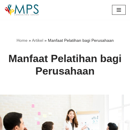
Skip
to
content
Home
»
Artikel
»
Manfaat Pelatihan bagi Perusahaan
Manfaat Pelatihan bagi
Perusahaan