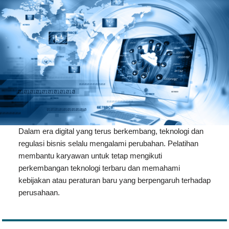
Dalam era digital yang terus berkembang, teknologi dan
regulasi bisnis selalu mengalami perubahan. Pelatihan
membantu karyawan untuk tetap mengikuti
perkembangan teknologi terbaru dan memahami
kebijakan atau peraturan baru yang berpengaruh terhadap
perusahaan.