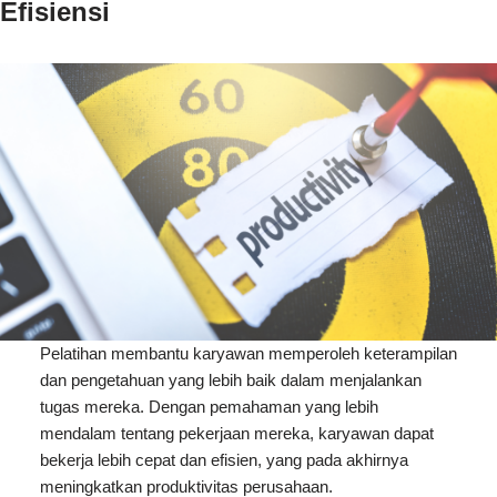
Efisiensi
Pelatihan membantu karyawan memperoleh keterampilan
dan pengetahuan yang lebih baik dalam menjalankan
tugas mereka. Dengan pemahaman yang lebih
mendalam tentang pekerjaan mereka, karyawan dapat
bekerja lebih cepat dan efisien, yang pada akhirnya
meningkatkan produktivitas perusahaan.