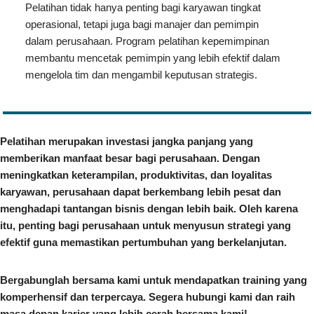
Pelatihan tidak hanya penting bagi karyawan tingkat
operasional, tetapi juga bagi manajer dan pemimpin
dalam perusahaan. Program pelatihan kepemimpinan
membantu mencetak pemimpin yang lebih efektif dalam
mengelola tim dan mengambil keputusan strategis.
Pelatihan merupakan investasi jangka panjang yang
memberikan manfaat besar bagi perusahaan. Dengan
meningkatkan keterampilan, produktivitas, dan loyalitas
karyawan, perusahaan dapat berkembang lebih pesat dan
menghadapi tantangan bisnis dengan lebih baik. Oleh karena
itu, penting bagi perusahaan untuk menyusun strategi yang
efektif guna memastikan pertumbuhan yang berkelanjutan.
Bergabunglah bersama kami untuk mendapatkan training yang
komperhensif dan terpercaya. Segera hubungi kami dan raih
masa depan karier yang lebih cerah bersama kami!