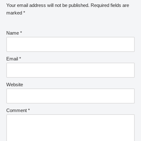
Your email address will not be published.
Required fields are
marked
*
Name
*
Email
*
Website
Comment
*