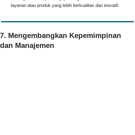
layanan atau produk yang lebih berkualitas dan inovatif.
7. Mengembangkan Kepemimpinan
dan Manajemen